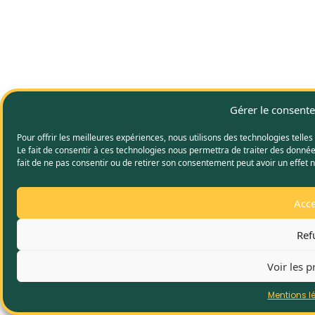
Gérer le consent
Pour offrir les meilleures expériences, nous utilisons des technologies telle
Le fait de consentir à ces technologies nous permettra de traiter des donnée
fait de ne pas consentir ou de retirer son consentement peut avoir un effet n
Acce
Ref
Voir les p
Mentions l